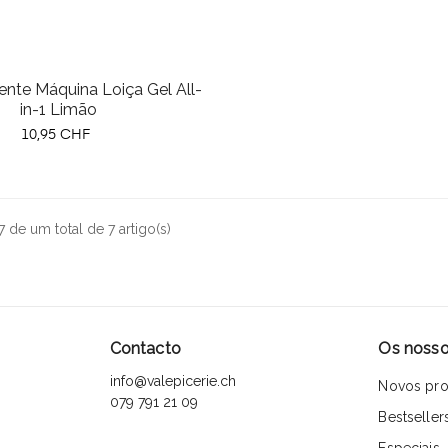
ente Máquina Loiça Gel All-
in-1 Limão
Preço
10,95 CHF
 de um total de 7 artigo(s)
Contacto
Os nosso
info@valepicerie.ch
Novos pro
079 791 21 09
Bestseller
Especiais