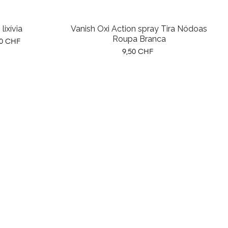
lixívia
Vanish Oxi Action spray Tira Nódoas
Roupa Branca
eço
80 CHF
Preço
9,50 CHF