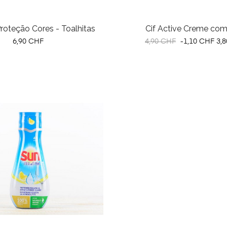
roteção Cores - Toalhitas
Cif Active Creme com 
Preço
Preço
Pr
6,90 CHF
4,90 CHF
-1,10 CHF
3,
normal