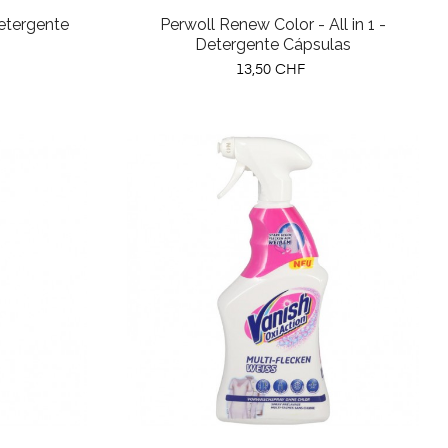
etergente
Perwoll Renew Color - All in 1 -
Detergente Cápsulas
Preço
13,50 CHF