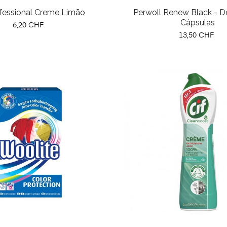
ofessional Creme Limão
Perwoll Renew Black - D
Cápsulas
Preço
6,20 CHF
Preço
13,50 CHF