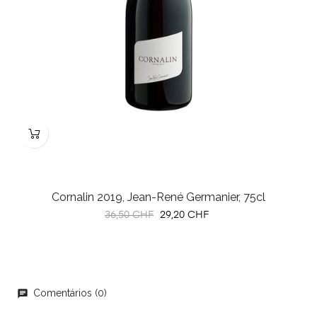
Cornalin 2019, Jean-René Germanier, 75cl
Preço
Preço
36,50 CHF
29,20 CHF
normal
Comentários (0)